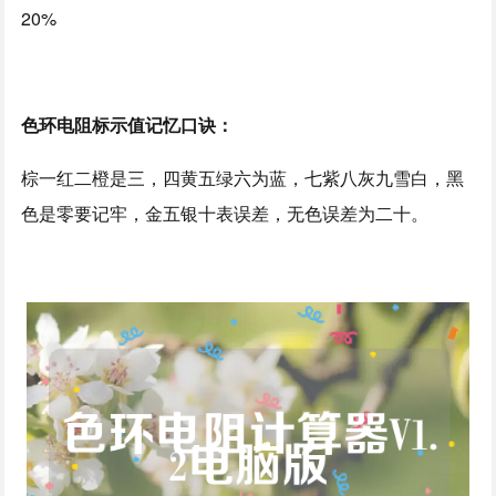
20%
色环电阻标示值记忆口诀：
棕一红二橙是三，四黄五绿六为蓝，七紫八灰九雪白，黑
色是零要记牢，金五银十表误差，无色误差为二十。