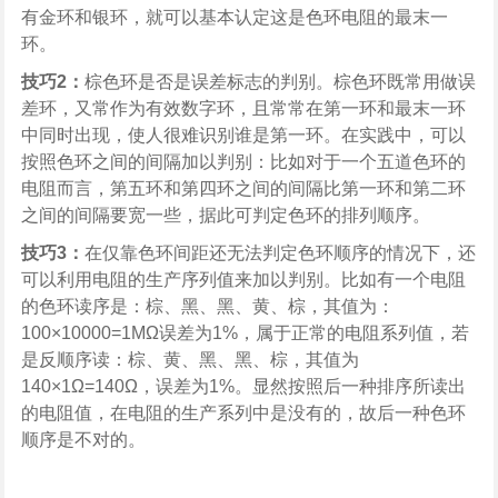
有金环和银环，就可以基本认定这是色环电阻的最末一
环。
技巧2：
棕色环是否是误差标志的判别。棕色环既常用做误
差环，又常作为有效数字环，且常常在第一环和最末一环
中同时出现，使人很难识别谁是第一环。在实践中，可以
按照色环之间的间隔加以判别：比如对于一个五道色环的
电阻而言，第五环和第四环之间的间隔比第一环和第二环
之间的间隔要宽一些，据此可判定色环的排列顺序。
技巧3：
在仅靠色环间距还无法判定色环顺序的情况下，还
可以利用电阻的生产序列值来加以判别。比如有一个电阻
的色环读序是：棕、黑、黑、黄、棕，其值为：
100×10000=1MΩ误差为1%，属于正常的电阻系列值，若
是反顺序读：棕、黄、黑、黑、棕，其值为
140×1Ω=140Ω，误差为1%。显然按照后一种排序所读出
的电阻值，在电阻的生产系列中是没有的，故后一种色环
顺序是不对的。