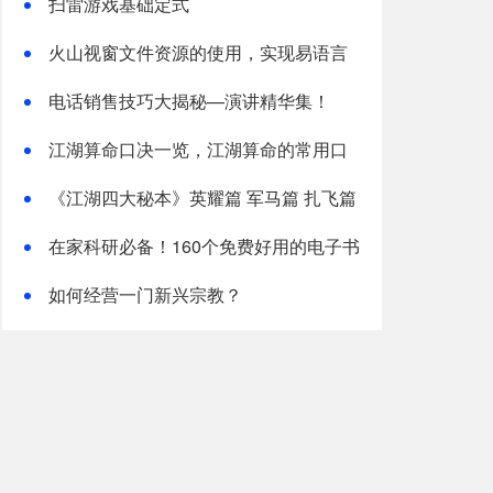
扫雷游戏基础定式
火山视窗文件资源的使用，实现易语言
中的资源操作
电话销售技巧大揭秘—演讲精华集！
江湖算命口决一览，江湖算命的常用口
诀
《江湖四大秘本》英耀篇 军马篇 扎飞篇
阿宝篇(整理)
在家科研必备！160个免费好用的电子书
下载网站
如何经营一门新兴宗教？