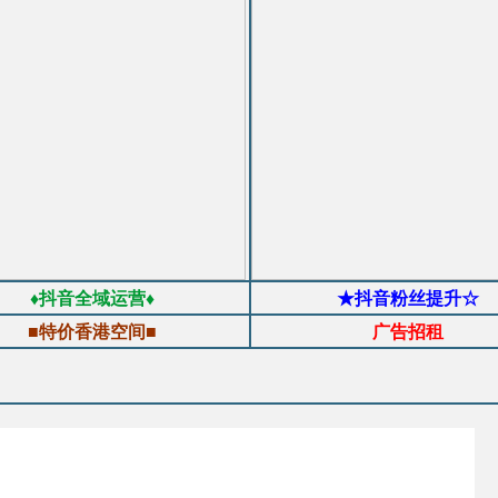
♦抖音全域运营♦
★抖音粉丝提升☆
■特价香港空间■
广告招租