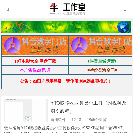
10T电影大全·网盘下载
♦抖音全域运营♦
本广告位20元/月
■特价香港空间■
公告：如图片显示异常，请使用浏览器兼容模式！
YTO取揽收业务员小工具（附视频及
图文教程）
自研软件
| 12-18 | 1845个浏览
软件名称YTO取揽收业务员小工具软件大小952KB适用平台WIN7、