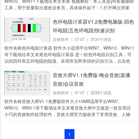
WIN10、WIN11下载地址本文末尾 视频教程：本工具是yto客服辅助
工具，用于批量取出揽收业务员，具体操作如下：1.打开网点管家
——客服仲裁处理——运单查询2.输入1-50条单号，点击查询3.按键
盘...
色环电阻计算器V1.2免费电脑版-四色
环电阻|五色环电阻|快速识别
自研软件
| 07-07 | 3131个浏览
软件名称色环电阻计算器 软件大小适用平台WIN7、WIN10、WIN11
等下载地址本文末尾色环电阻计算器 是一款色环电阻识别工具，可
识别四环和五环电阻的阻值。采用所见即所得的识别方法，点击色
环，可设置颜色，瞬间识别电阻值。是同类软件中，操作最为方
便、界面最为直观的一款软...
音效大师V1.1免费版-晚会音效|直播
音效|会议音效
自研软件
| 07-07 | 3239个浏览
软件名称音效大师V1.1免费版软件大小10MB适用平台WIN7、
WIN10、WIN11等下载地址本文末尾音效大师中文版是一款实用且
小巧的音效制作处理软件，音效大师官方版收录了常用音效、人物
音效、搞笑音效和背景音效等多类音效，一共有50多种音效，你可
以随意复制传播和使用，可以用它制...
1