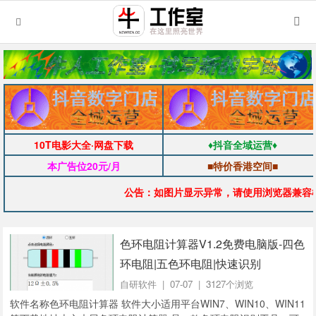
10T电影大全·网盘下载
♦抖音全域运营♦
本广告位20元/月
■特价香港空间■
公告：如图片显示异常，请使用浏览器兼容
色环电阻计算器V1.2免费电脑版-四色
环电阻|五色环电阻|快速识别
自研软件
| 07-07 | 3127个浏览
软件名称色环电阻计算器 软件大小适用平台WIN7、WIN10、WIN11