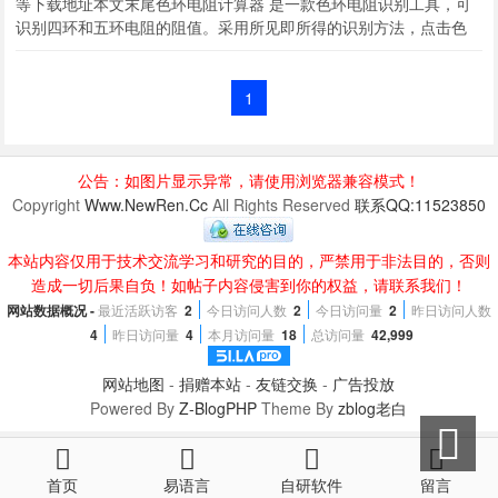
等下载地址本文末尾色环电阻计算器 是一款色环电阻识别工具，可
识别四环和五环电阻的阻值。采用所见即所得的识别方法，点击色
环，可设置颜色，瞬间识别电阻值。是同类软件中，操作最为方
便、界面最为直观的一款软...
1
公告：如图片显示异常，请使用浏览器兼容模式！
Copyright
Www.NewRen.Cc
All Rights Reserved
联系QQ:11523850
本站内容仅用于技术交流学习和研究的目的，严禁用于非法目的，否则
造成一切后果自负！如帖子内容侵害到你的权益，请联系我们！
网站数据概况 -
最近活跃访客
2
今日访问人数
2
今日访问量
2
昨日访问人数
4
昨日访问量
4
本月访问量
18
总访问量
42,999
网站地图
-
捐赠本站
-
友链交换
-
广告投放
Powered By
Z-BlogPHP
Theme By
zblog老白
首页
易语言
自研软件
留言