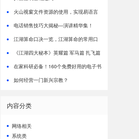
火山视窗文件资源的使用，实现易语言
中的资源操作
电话销售技巧大揭秘—演讲精华集！
江湖算命口决一览，江湖算命的常用口
诀
《江湖四大秘本》英耀篇 军马篇 扎飞篇
阿宝篇(整理)
在家科研必备！160个免费好用的电子书
下载网站
如何经营一门新兴宗教？
内容分类
网络相关
系统类