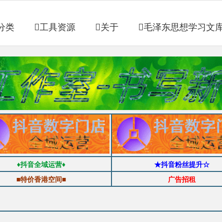
分类
工具资源
关于
毛泽东思想学习文
♦抖音全域运营♦
★抖音粉丝提升☆
■特价香港空间■
广告招租