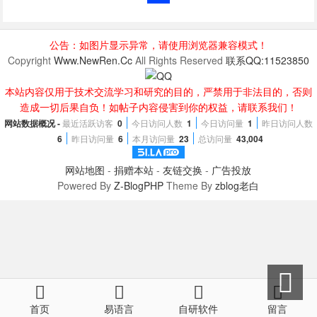
公告：如图片显示异常，请使用浏览器兼容模式！
Copyright
Www.NewRen.Cc
All Rights Reserved
联系QQ:11523850
本站内容仅用于技术交流学习和研究的目的，严禁用于非法目的，否则
造成一切后果自负！如帖子内容侵害到你的权益，请联系我们！
网站数据概况 -
最近活跃访客
0
今日访问人数
1
今日访问量
1
昨日访问人数
6
昨日访问量
6
本月访问量
23
总访问量
43,004
网站地图
-
捐赠本站
-
友链交换
-
广告投放
Powered By
Z-BlogPHP
Theme By
zblog老白
首页
易语言
自研软件
留言