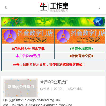
10T电影大全·网盘下载
♦抖音全域运营♦
本广告位20元/月
■特价香港空间■
公告：如图片显示异常，请使用浏览器兼容模式！
常用QQ公开接口
软件类
| 09-12 | 1423个浏览
QQ头像 http://q.qlogo.cn/headimg_dl?
dst_uin=782464295&spec=640&img_type=jpg