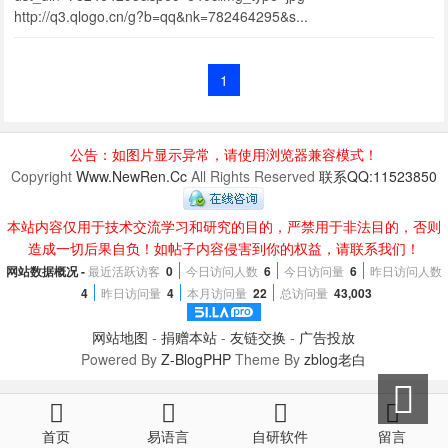
http://q3.qlogo.cn/g?b=qq&nk=782464295&s...
1
公告：如图片显示异常，请使用浏览器兼容模式！
Copyright
Www.NewRen.Cc
All Rights Reserved
联系QQ:11523850
本站内容仅用于技术交流学习和研究的目的，严禁用于非法目的，否则
造成一切后果自负！如帖子内容侵害到你的权益，请联系我们！
网站数据概况 -
最近活跃访客
0
今日访问人数
6
今日访问量
6
昨日访问人数
4
昨日访问量
4
本月访问量
22
总访问量
43,003
网站地图
-
捐赠本站
-
友链交换
-
广告投放
Powered By
Z-BlogPHP
Theme By
zblog老白
首页
易语言
自研软件
留言