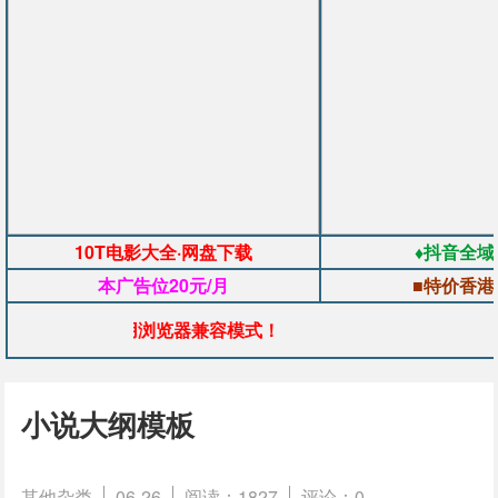
10T电影大全·网盘下载
♦抖音全域
本广告位20元/月
■特价香港
异常，请使用浏览器兼容模式！
小说大纲模板
其他杂类
06-26
阅读：1827
评论：0